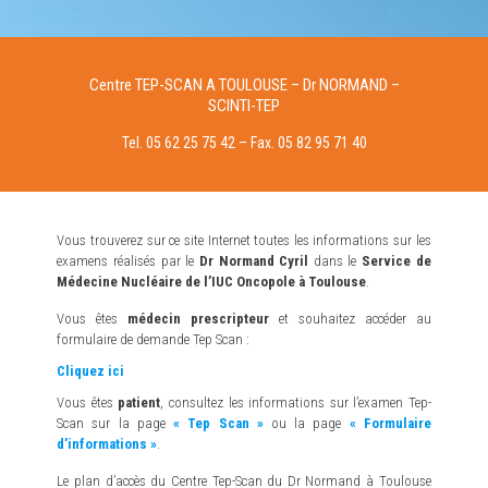
Centre TEP-SCAN A TOULOUSE – Dr NORMAND –
SCINTI-TEP
Tel. 05 62 25 75 42 – Fax. 05 82 95 71 40
Vous trouverez sur ce site Internet toutes les informations sur les
examens réalisés par le
Dr Normand Cyril
dans le
Service de
Médecine Nucléaire de l’IUC Oncopole à Toulouse
.
Vous êtes
médecin prescripteur
et souhaitez accéder au
formulaire de demande Tep Scan :
Cliquez ici
Vous êtes
patient
, consultez les informations sur l’examen Tep-
Scan sur la page
« Tep Scan »
ou la page
« Formulaire
d’informations »
.
Le plan d’accès du Centre Tep-Scan du Dr Normand à Toulouse