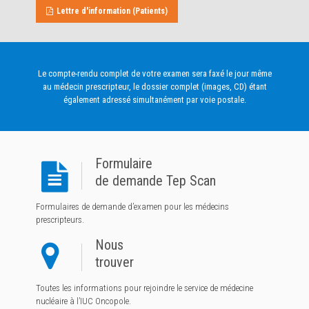
Lettre d'information (Patients)
Le compte-rendu complet de votre examen sera faxé le jour même
au médecin prescripteur, le dossier complet (images, CD) étant
également adressé simultanément par voie postale.
Formulaire
de demande Tep Scan
Formulaires de demande d’examen pour les médecins
prescripteurs.
Nous
trouver
Toutes les informations pour rejoindre le service de médecine
nucléaire à l’IUC Oncopole.